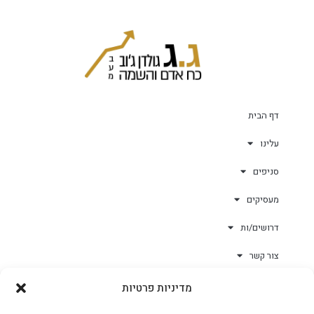
דף הבית
עלינו
סניפים
מעסיקים
דרושים/ות
צור קשר
מדיניות פרטיות
גולד-וורק השגחות