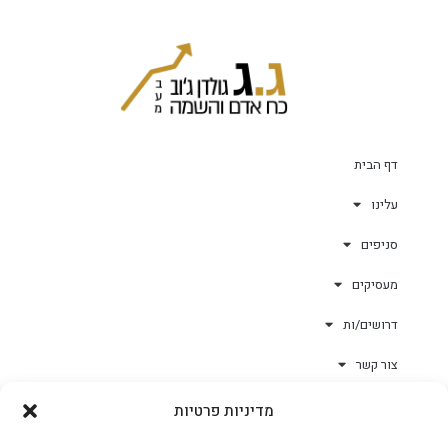
דף הבית
עלינו
סניפים
מעסיקים
דרושים/ות
צור קשר
מדיניות פרטיות
גולד-וורק השגחות