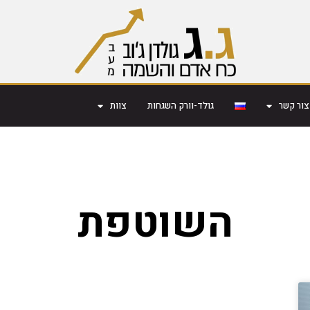
צור קשר
גולד-וורק השגחות
צוות
השוטפת