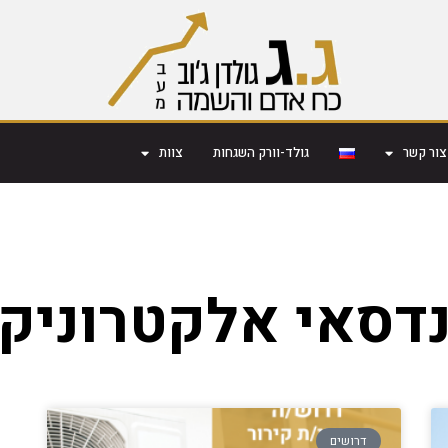
צור קשר
גולד-וורק השגחות
צוות
דסאי אלקטרוניק
דרושים