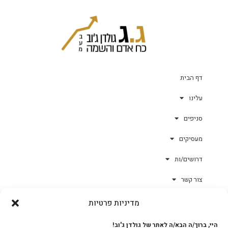
דף הבית
עלינו
סניפים
מעסיקים
דרושים/ות
צור קשר
מדיניות פרטיות
גולד-וורק השגחות
היי, ברוך/ה הבא/ה לאתר של גולדן ג'וב!