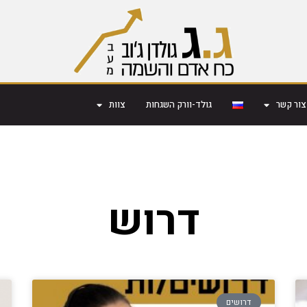
צור קשר
גולד-וורק השגחות
צוות
דרוש
דרושים