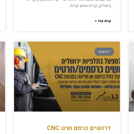
ביאליק, קרית אתא קרית
קרא עוד »
דרושים
דרושים כרסם חרט CNC