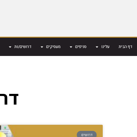
דף הבית
עלינו
סניפים
מעסיקים
דרושים/ות
דרוש CNC
דרושים