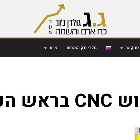
צור קשר
גולד-וורק השגחות
צוות
 בראש העין