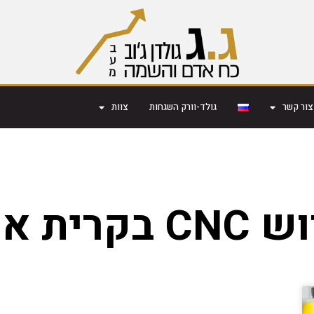
צור קשר
גולד-וורק השגחות
צוות
 בקרית אונו