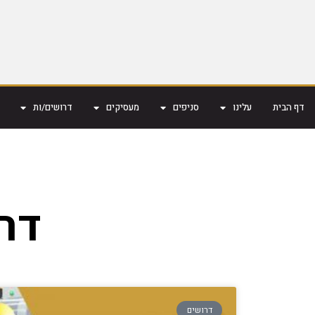
דף הבית
עלינו
סניפים
מעסיקים
דרושים/ות
דרוש CNC
דרושים