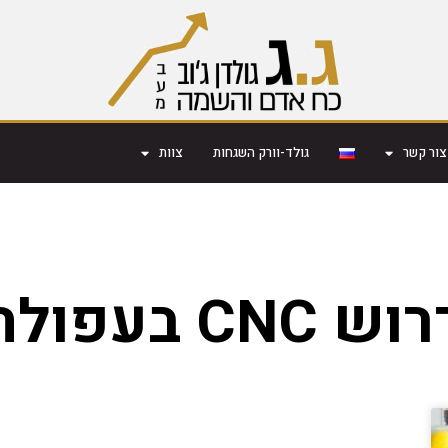
צור קשר
גולד-וורק השגחות
צוות
וש CNC בעפולה