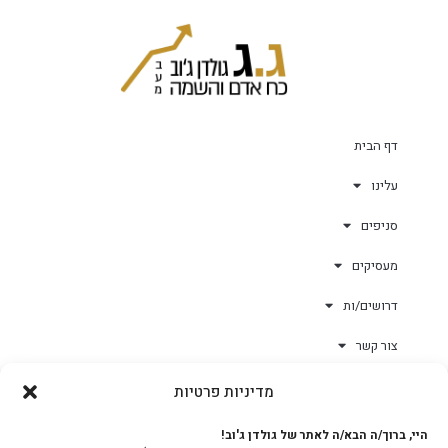
דף הבית
עלינו
סניפים
מעסיקים
דרושים/ות
צור קשר
מדיניות פרטיות
גולד-וורק השגחות
היי, ברוך/ה הבא/ה לאתר של גולדן ג'וב!