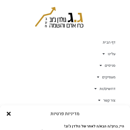
דף הבית
עלינו
סניפים
מעסיקים
דרושים/ות
צור קשר
מדיניות פרטיות
גולד-וורק השגחות
היי, ברוך/ה הבא/ה לאתר של גולדן ג'וב!