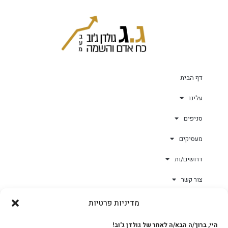
דף הבית
עלינו
סניפים
מעסיקים
דרושים/ות
צור קשר
מדיניות פרטיות
גולד-וורק השגחות
היי, ברוך/ה הבא/ה לאתר של גולדן ג'וב!