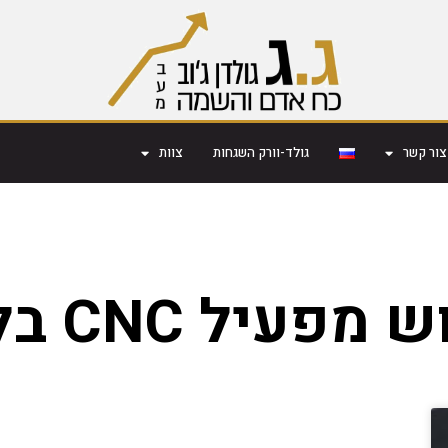
צור קשר
גולד-וורק השגחות
צוות
מפעיל CNC בלוד