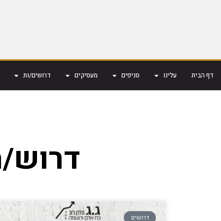
דף הבית
עלינו
סניפים
מעסיקים
דרושים/ות
דרוש/ה
דרושים