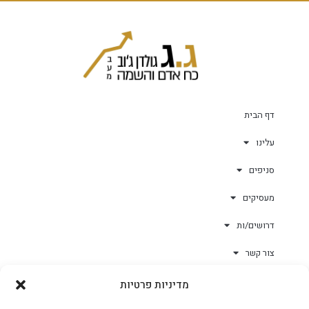
דף הבית
עלינו
סניפים
מעסיקים
דרושים/ות
צור קשר
מדיניות פרטיות
גולד-וורק השגחות