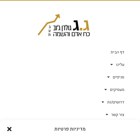
דף הבית
עלינו
סניפים
מעסיקים
דרושים/ות
צור קשר
מדיניות פרטיות
גולד-וורק השגחות