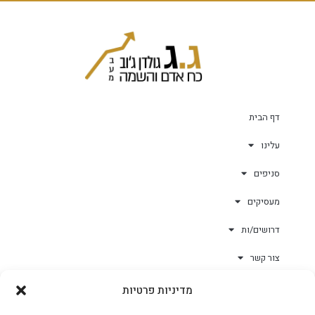
דף הבית
עלינו
סניפים
מעסיקים
דרושים/ות
צור קשר
מדיניות פרטיות
גולד-וורק השגחות