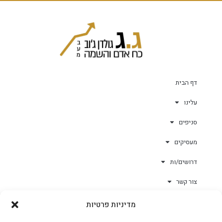
דף הבית
עלינו
סניפים
מעסיקים
דרושים/ות
צור קשר
מדיניות פרטיות
גולד-וורק השגחות