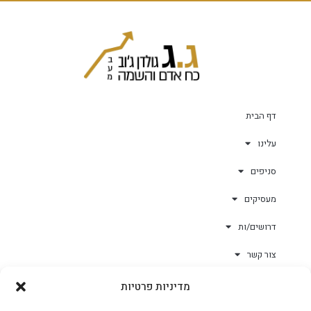
דף הבית
עלינו
סניפים
מעסיקים
דרושים/ות
צור קשר
מדיניות פרטיות
גולד-וורק השגחות