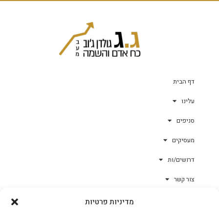
דף הבית
עלינו
סניפים
מעסיקים
דרושים/ות
צור קשר
מדיניות פרטיות
גולד-וורק השגחות