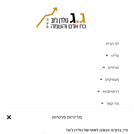
דף הבית
עלינו
סניפים
מעסיקים
דרושים/ות
צור קשר
מדיניות פרטיות
גולד-וורק השגחות
היי, ברוך/ה הבא/ה לאתר של גולדן ג'וב!