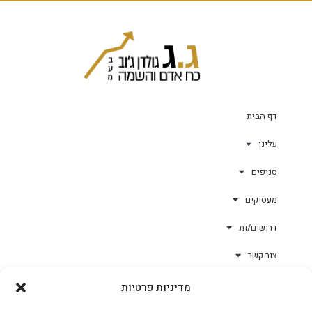
דף הבית
עלינו
סניפים
מעסיקים
דרושים/ות
צור קשר
מדיניות פרטיות
גולד-וורק השגחות