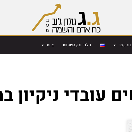
צור קשר
גולד-וורק השגחות
צוות
ם עובדי ניקיון ב