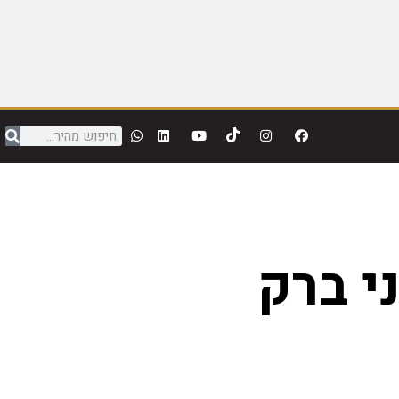
י ברק