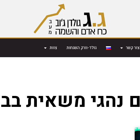
צור קשר
גולד-וורק השגחות
צוות
 נהגי משאית בבנ