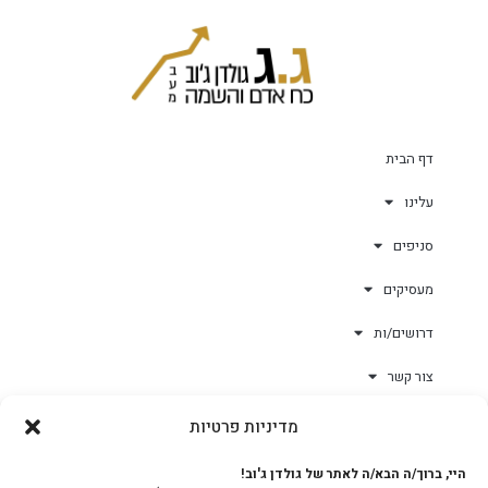
דף הבית
עלינו
סניפים
מעסיקים
דרושים/ות
צור קשר
מדיניות פרטיות
גולד-וורק השגחות
היי, ברוך/ה הבא/ה לאתר של גולדן ג'וב!