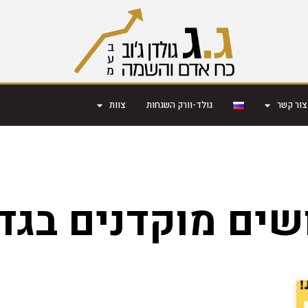
צור קשר
גולד-וורק השגחות
צוות
שים מוקדנים בגד