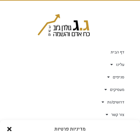
דף הבית
עלינו
סניפים
מעסיקים
דרושים/ות
צור קשר
מדיניות פרטיות
גולד-וורק השגחות