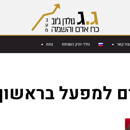
צור קשר
גולד-וורק השגחות
צוות
ם למפעל בראשון ל