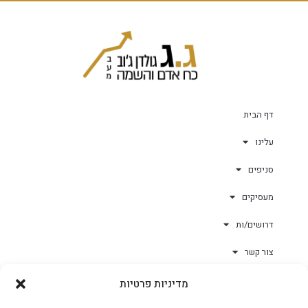
דף הבית
עלינו
סניפים
מעסיקים
דרושים/ות
צור קשר
מדיניות פרטיות
גולד-וורק השגחות