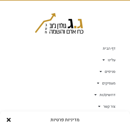
דף הבית
עלינו
סניפים
מעסיקים
דרושים/ות
צור קשר
מדיניות פרטיות
גולד-וורק השגחות