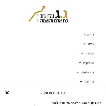
דף הבית
עלינו
סניפים
מעסיקים
דרושים/ות
צור קשר
מדיניות פרטיות
גולד-וורק השגחות
היי, ברוך/ה הבא/ה לאתר של גולדן ג'וב!