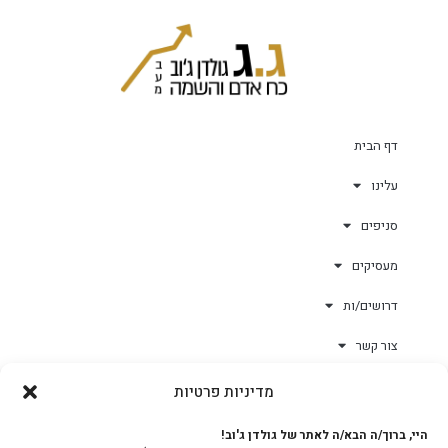
דף הבית
עלינו
סניפים
מעסיקים
דרושים/ות
צור קשר
מדיניות פרטיות
גולד-וורק השגחות
היי, ברוך/ה הבא/ה לאתר של גולדן ג'וב!