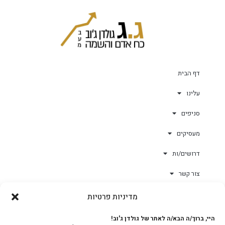
דף הבית
עלינו
סניפים
מעסיקים
דרושים/ות
צור קשר
מדיניות פרטיות
גולד-וורק השגחות
היי, ברוך/ה הבא/ה לאתר של גולדן ג'וב!