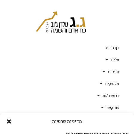
דף הבית
עלינו
סניפים
מעסיקים
דרושים/ות
צור קשר
מדיניות פרטיות
גולד-וורק השגחות