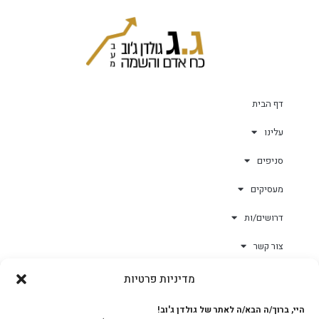
דף הבית
עלינו
סניפים
מעסיקים
דרושים/ות
צור קשר
מדיניות פרטיות
גולד-וורק השגחות
היי, ברוך/ה הבא/ה לאתר של גולדן ג'וב!