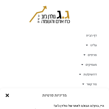
דף הבית
עלינו
סניפים
מעסיקים
דרושים/ות
צור קשר
מדיניות פרטיות
גולד-וורק השגחות
היי, ברוך/ה הבא/ה לאתר של גולדן ג'וב!