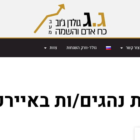
צור קשר
גולד-וורק השגחות
צוות
 נהגים/ות באיירפ