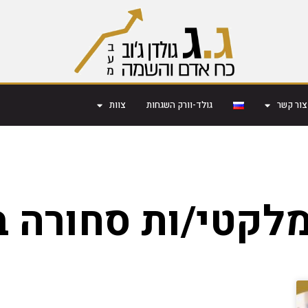
צור קשר
גולד-וורק השגחות
צוות
מלקטי/ות סחורה ב