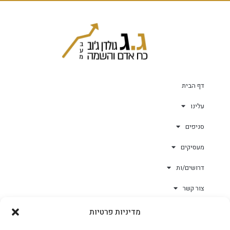
דף הבית
עלינו
סניפים
מעסיקים
דרושים/ות
צור קשר
מדיניות פרטיות
גולד-וורק השגחות