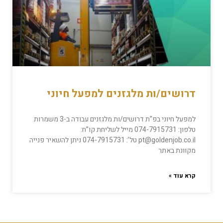
דרושים/ות מלגזנים למפעל חיוני
למפעל חיוני בפ”ת דרושים/ות מלגזנים עבודה ב-3 משמרות
טלפון: 074-7915731 מייל לשליחת קו”ח:
pt@goldenjob.co.il טל’: 074-7915731 ניתן להשאיר פנייה
מקוונת באתר
קרא עוד »