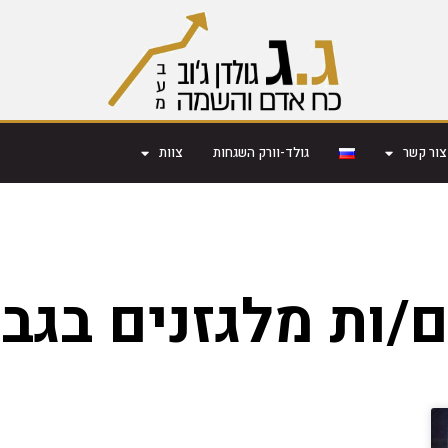
צור קשר
גולד-וורק השגחות
צוות
/ות מלגזנים בגב