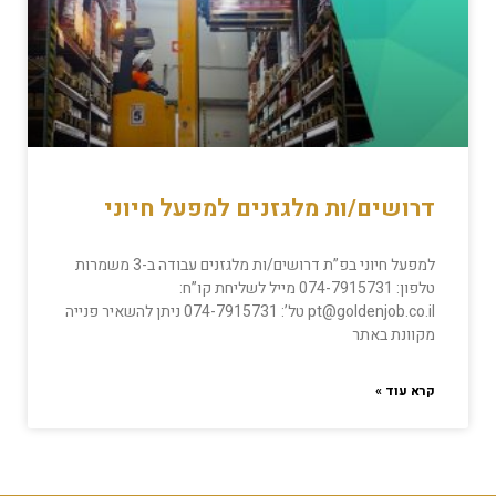
דרושים/ות מלגזנים למפעל חיוני
למפעל חיוני בפ”ת דרושים/ות מלגזנים עבודה ב-3 משמרות
טלפון: 074-7915731 מייל לשליחת קו”ח:
pt@goldenjob.co.il טל’: 074-7915731 ניתן להשאיר פנייה
מקוונת באתר
קרא עוד »