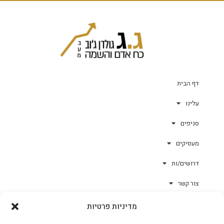
דף הבית
עלינו
סניפים
מעסיקים
דרושים/ות
צור קשר
מדיניות פרטיות
גולד-וורק השגחות