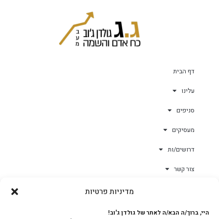
דף הבית
עלינו
סניפים
מעסיקים
דרושים/ות
צור קשר
מדיניות פרטיות
גולד-וורק השגחות
היי, ברוך/ה הבא/ה לאתר של גולדן ג'וב!