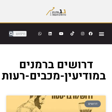
דרושים ברמנים
במודיעין-מכבים-רעות
דרושים