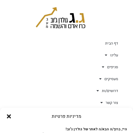
דף הבית
עלינו
סניפים
מעסיקים
דרושים/ות
צור קשר
מדיניות פרטיות
גולד-וורק השגחות
היי, ברוך/ה הבא/ה לאתר של גולדן ג'וב!