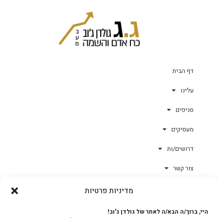
דף הבית
עלינו
סניפים
מעסיקים
דרושים/ות
צור קשר
מדיניות פרטיות
גולד-וורק השגחות
היי, ברוך/ה הבא/ה לאתר של גולדן ג'וב!