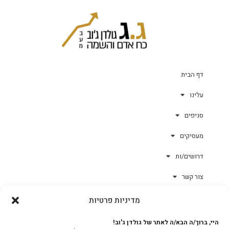
דף הבית
עלינו
סניפים
מעסיקים
דרושים/ות
צור קשר
מדיניות פרטיות
גולד-וורק השגחות
היי, ברוך/ה הבא/ה לאתר של גולדן ג'וב!