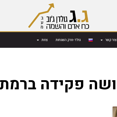
צור קשר
גולד-וורק השגחות
צוות
שה פקידה ברמת 