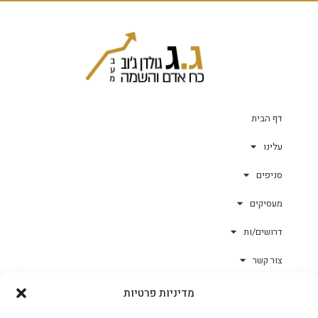
דף הבית
עלינו
סניפים
מעסיקים
דרושים/ות
צור קשר
מדיניות פרטיות
גולד-וורק השגחות