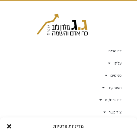
דף הבית
עלינו
סניפים
מעסיקים
דרושים/ות
צור קשר
מדיניות פרטיות
גולד-וורק השגחות