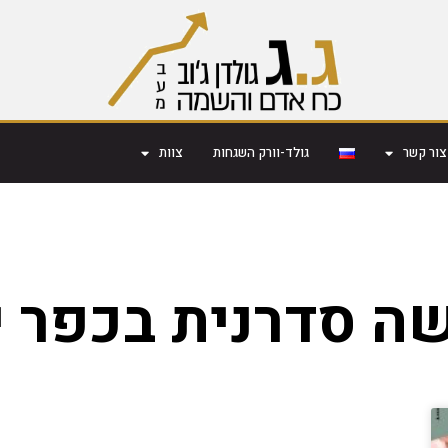
צור קשר
גולד-וורק השגחות
צוות
ה סדרנית בכפר י