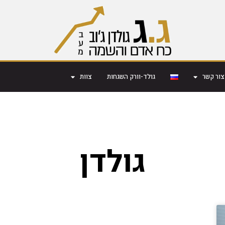
צור קשר
גולד-וורק השגחות
צוות
גולדן